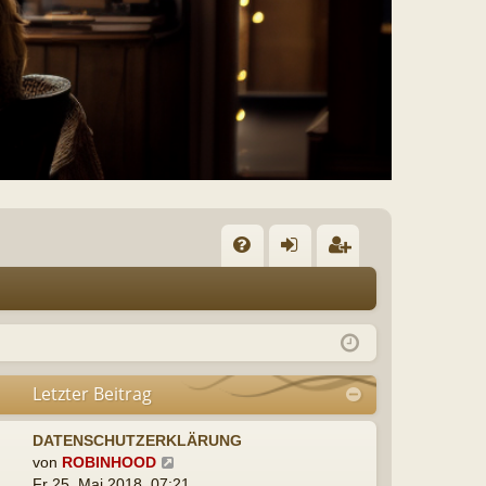
n
eg
m
ist
el
rie
e
re
n
n