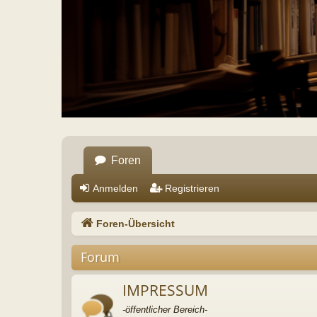
Foren
Anmelden
Registrieren
Foren-Übersicht
Forum
IMPRESSUM
-öffentlicher Bereich-
Themen
:
1
,
Beiträge
:
1
Anmelden
•
Registrieren
Benutzername:
Passwort:
Wer ist online?
Insgesamt sind
11
Besucher online :: 0 sichtbare Mitglieder, 0 unsichtbare 
Der Besucherrekord liegt bei
753
Besuchern, die am Di 23. Jun 2026, 23:55 g