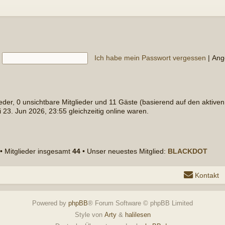
mt
44
• Unser neuestes Mitglied:
BLACKDOT
Kontakt
Alle Cookies löschen
Alle Zeiten sind
y
phpBB
® Forum Software © phpBB Limited
Style von
Arty
&
halilesen
tsche Übersetzung durch
phpBB.de
tenschutz
|
Nutzungsbedingungen