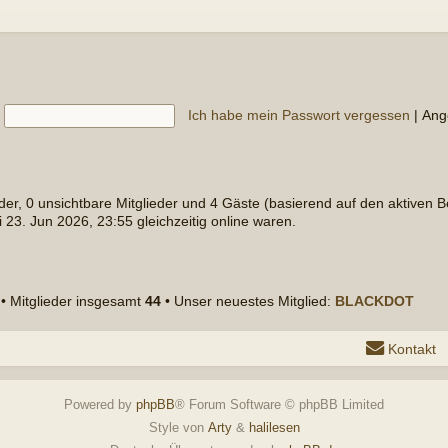
mt
44
• Unser neuestes Mitglied:
BLACKDOT
Kontakt
Alle Cookies löschen
Alle Zeiten sind
y
phpBB
® Forum Software © phpBB Limited
Style von
Arty
&
halilesen
tsche Übersetzung durch
phpBB.de
tenschutz
|
Nutzungsbedingungen