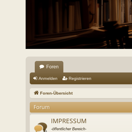
Foren
Anmelden
Registrieren
Foren-Übersicht
Forum
IMPRESSUM
-öffentlicher Bereich-
Themen
:
1
,
Beiträge
:
1
Anmelden
•
Registrieren
Benutzername:
Passwort:
Wer ist online?
Insgesamt sind
4
Besucher online :: 0 sichtbare Mitglieder, 0 unsichtbare M
Der Besucherrekord liegt bei
753
Besuchern, die am Di 23. Jun 2026, 23:55 g