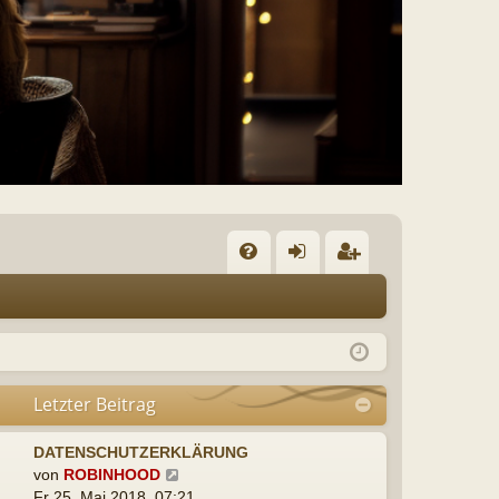
n
eg
m
ist
el
rie
e
re
n
n