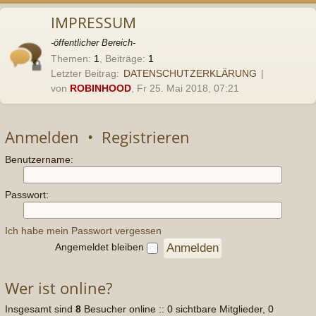
Anmelden
•
Registrieren
Benutzername:
Passwort:
Ich habe mein Passwort vergessen
Angemeldet bleiben
Wer ist online?
Insgesamt sind
8
Besucher online :: 0 sichtbare Mitglieder, 0
unsichtbare Mitglieder und 8 Gäste (basierend auf den aktiven
Besuchern der letzten 5 Minuten)
Der Besucherrekord liegt bei
753
Besuchern, die am Di 23. Jun
2026, 23:55 gleichzeitig online waren.
Statistik
Beiträge insgesamt
282312
• Themen insgesamt
1134
• Mitglieder
insgesamt
44
• Unser neuestes Mitglied:
BLACKDOT
Foren-Übersicht
Kontakt
Powered by
phpBB
® Forum Software © phpBB Limited
Style von
Arty
&
halilesen