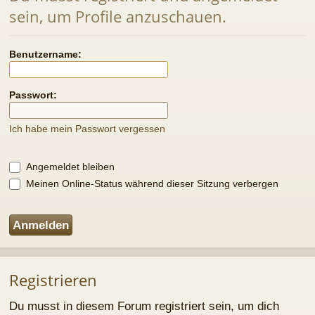
Passwort:
Ich habe mein Passwort vergessen
Angemeldet bleiben
Meinen Online-Status während dieser Sitzung verbergen
Registrieren
Du musst in diesem Forum registriert sein, um dich
anmelden zu können. Die Registrierung ist in wenigen
Augenblicken erledigt und ermöglicht dir, auf weitere
Funktionen zuzugreifen. Die Board-Administration kann
registrierten Benutzern auch zusätzliche
Berechtigungen zuweisen. Beachte bitte unsere
Nutzungsbedingungen und die verwandten Regelungen,
bevor du dich registrierst. Bitte beachte auch die
jeweiligen Forenregeln, wenn du dich in diesem Board
bewegst.
Nutzungsbedingungen
|
Datenschutzerklärung