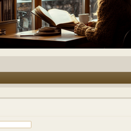
F
A
Q
d
r Sitzung verbergen
u können. Die Registrierung ist in wenigen Augenblicken erledigt und ermöglic