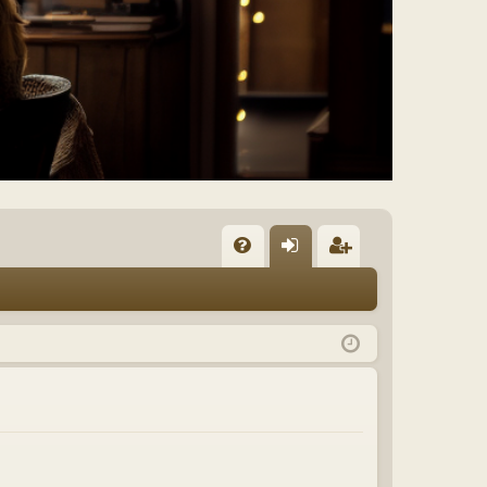
n
eg
m
ist
el
rie
e
re
n
n
ht dir,