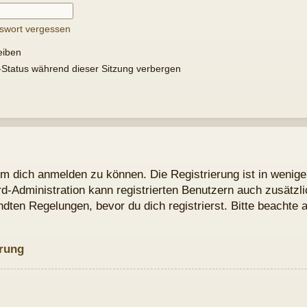
kann registrierten Benutzern auch zusätzliche Berechtigungen zuweisen. Beach
vor du dich registrierst. Bitte beachte auch die jeweiligen Forenregeln, wen
Kontakt
Alle Cookies löschen
Alle Zeiten sind
y
phpBB
® Forum Software © phpBB Limited
Style von
Arty
&
halilesen
tsche Übersetzung durch
phpBB.de
tenschutz
|
Nutzungsbedingungen