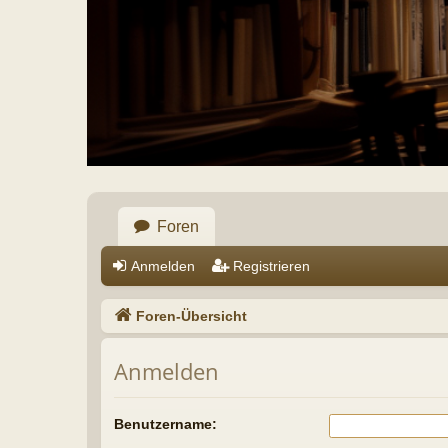
Foren
Anmelden
Registrieren
Foren-Übersicht
Anmelden
Benutzername:
Passwort:
Ich habe mein Passwort vergessen
Angemeldet bleiben
Meinen Online-Status während diese
Registrieren
Du musst in diesem Forum registriert sein, um dich anmelden z