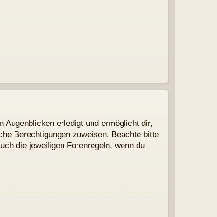
te bitte
n du
UTC+01:00