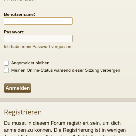
Ich habe mein Passwort vergessen
Angemeldet bleiben
Meinen Online-Status während dieser Sitzung verbergen
Registrieren
Du musst in diesem Forum registriert sein, um dich
anmelden zu können. Die Registrierung ist in wenigen
Augenblicken erledigt und ermöglicht dir, auf weitere
Funktionen zuzugreifen. Die Board-Administration kann
registrierten Benutzern auch zusätzliche
Berechtigungen zuweisen. Beachte bitte unsere
Nutzungsbedingungen und die verwandten Regelungen,
bevor du dich registrierst. Bitte beachte auch die
jeweiligen Forenregeln, wenn du dich in diesem Board
bewegst.
Nutzungsbedingungen
|
Datenschutzerklärung
Registrieren