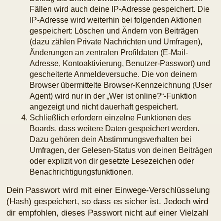
(Hash) gespeichert, so dass es sicher ist. Jedoch wird
dir empfohlen, dieses Passwort nicht auf einer Vielzahl
von Webseiten zu verwenden. Das Passwort ist dein
Schlüssel zu deinem Benutzerkonto für das Board, also
geh mit ihm sorgsam um. Insbesondere wird dich kein
Vertreter des Betreibers, von phpBB Limited oder ein
Dritter berechtigterweise nach deinem Passwort fragen.
Solltest du dein Passwort vergessen haben, so kannst
du die Funktion „Ich habe mein Passwort vergessen“
benutzen. Die phpBB-Software fragt dich dann nach
deinem Benutzernamen und deiner E-Mail-Adresse und
sendet anschließend ein neu generiertes Passwort an
diese Adresse, mit dem du dann auf das Board
zugreifen kannst.
Gestattung der Datenspeicherung
Du gestattest dem Betreiber, die von dir eingegebenen
und oben näher spezifizierten Daten zu speichern, um
das Board betreiben und anbieten zu können.
Darüber hinaus ist der Betreiber berechtigt, im Rahmen
einer Interessenabwägung zwischen deinen und seinen
Interessen sowie den Interessen Dritter, Zeitpunkte von
Zugriffen und Aktionen zusammen mit deiner IP-Adresse
und der von deinem Browser übermittelter Browser-
Kennung zu speichern, sofern dies zur Gefahrenabwehr