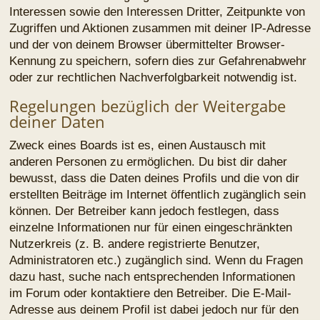
Gestattung der Kontaktaufnahme
Du gestattest dem Betreiber darüber hinaus, dich unter
den von dir angegebenen Kontaktdaten zu kontaktieren,
sofern dies zur Übermittlung zentraler Informationen
über das Board erforderlich ist. Darüber hinaus dürfen
er und andere Benutzer dich kontaktieren, sofern du
dies in deinem persönlichen Bereich gestattet hast.
Geltungsbereich dieser Richtlinie
Diese Richtlinie umfasst nur den Bereich der Seiten, die
die phpBB-Software umfassen. Sofern der Betreiber in
anderen Bereichen seiner Software weitere
personenbezogene Daten verarbeitet, wird er dich
darüber gesondert informieren.
Auskunftsrecht
Der Betreiber erteilt dir auf Anfrage Auskunft, welche
Daten über dich gespeichert sind.
Du kannst jederzeit die Löschung bzw. Sperrung deiner
Daten verlangen. Kontaktiere hierzu bitte den Betreiber.
Foren-Übersicht
Kontakt