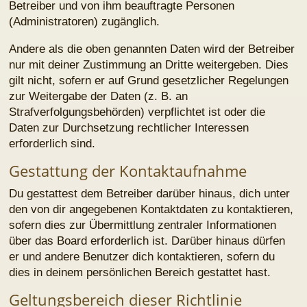
Powered by
phpBB
® Forum Software © phpBB Limited
Style von
Arty
&
halilesen
Deutsche Übersetzung durch
phpBB.de
Datenschutz
|
Nutzungsbedingungen