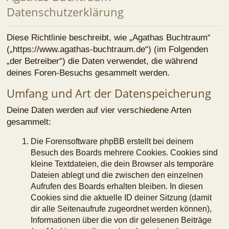
deines Foren-Besuchs gesammelt werden.
Umfang und Art der Datenspeicherung
Deine Daten werden auf vier verschiedene Arten
gesammelt:
Die Forensoftware phpBB erstellt bei deinem
Besuch des Boards mehrere Cookies. Cookies sind
kleine Textdateien, die dein Browser als temporäre
Dateien ablegt und die zwischen den einzelnen
Aufrufen des Boards erhalten bleiben. In diesen
Cookies sind die aktuelle ID deiner Sitzung (damit
dir alle Seitenaufrufe zugeordnet werden können),
Informationen über die von dir gelesenen Beiträge
(zur Markierung dieser als gelesen/ungelesen;
sofern du nicht angemeldet bist) sowie Informationen
über deine Teilnahme an Umfragen (sofern du nicht
angemeldet bist) gespeichert. Ferner werden deine
Benutzer-ID, ein Authentifizierungsschlüssel und
eine Session-ID gespeichert. Die Cookies haben
standardmäßig eine Gültigkeit von einem Jahr. Alle
Cookies kannst du jederzeit über die Funktion „Alle
Cookies löschen“ löschen.
Weiterhin werden die Daten gespeichert, die du bei
der Registrierung, in deinem Profil oder deinem
persönlichem Bereich angibst. Für die Registrierung