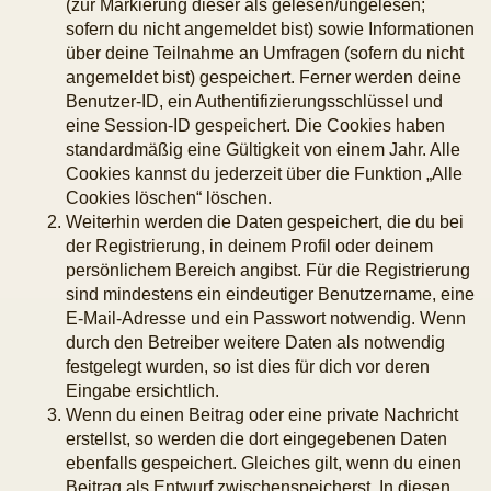
sind mindestens ein eindeutiger Benutzername, eine
E-Mail-Adresse und ein Passwort notwendig. Wenn
durch den Betreiber weitere Daten als notwendig
festgelegt wurden, so ist dies für dich vor deren
Eingabe ersichtlich.
Wenn du einen Beitrag oder eine private Nachricht
erstellst, so werden die dort eingegebenen Daten
ebenfalls gespeichert. Gleiches gilt, wenn du einen
Beitrag als Entwurf zwischenspeicherst. In diesen
Fällen wird auch deine IP-Adresse gespeichert. Die
IP-Adresse wird weiterhin bei folgenden Aktionen
gespeichert: Löschen und Ändern von Beiträgen
(dazu zählen Private Nachrichten und Umfragen),
Änderungen an zentralen Profildaten (E-Mail-
Adresse, Kontoaktivierung, Benutzer-Passwort) und
gescheiterte Anmeldeversuche. Die von deinem
Browser übermittelte Browser-Kennzeichnung (User
Agent) wird nur in der „Wer ist online?“-Funktion
angezeigt und nicht dauerhaft gespeichert.
Schließlich erfordern einzelne Funktionen des
Boards, dass weitere Daten gespeichert werden.
Dazu gehören dein Abstimmungsverhalten bei
Umfragen, der Gelesen-Status von deinen Beiträgen
oder explizit von dir gesetzte Lesezeichen oder
Benachrichtigungsfunktionen.
Dein Passwort wird mit einer Einwege-Verschlüsselung