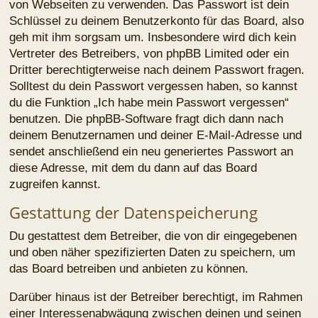
oder zur rechtlichen Nachverfolgbarkeit notwendig ist.
Regelungen bezüglich der Weitergabe
deiner Daten
Zweck eines Boards ist es, einen Austausch mit
anderen Personen zu ermöglichen. Du bist dir daher
bewusst, dass die Daten deines Profils und die von dir
erstellten Beiträge im Internet öffentlich zugänglich sein
können. Der Betreiber kann jedoch festlegen, dass
einzelne Informationen nur für einen eingeschränkten
Nutzerkreis (z. B. andere registrierte Benutzer,
Administratoren etc.) zugänglich sind. Wenn du Fragen
dazu hast, suche nach entsprechenden Informationen
im Forum oder kontaktiere den Betreiber. Die E-Mail-
Adresse aus deinem Profil ist dabei jedoch nur für den
Betreiber und von ihm beauftragte Personen
(Administratoren) zugänglich.
Andere als die oben genannten Daten wird der Betreiber
nur mit deiner Zustimmung an Dritte weitergeben. Dies
gilt nicht, sofern er auf Grund gesetzlicher Regelungen
zur Weitergabe der Daten (z. B. an
Strafverfolgungsbehörden) verpflichtet ist oder die
Daten zur Durchsetzung rechtlicher Interessen
erforderlich sind.