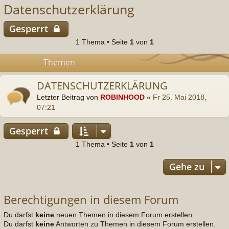
DATENSCHUTZERKLÄRUNG
Letzter Beitrag von
ROBINHOOD
«
Fr 25. Mai 2018,
07:21
Gesperrt
1 Thema • Seite
1
von
1
Gehe zu
Berechtigungen in diesem Forum
Du darfst
keine
neuen Themen in diesem Forum erstellen.
Du darfst
keine
Antworten zu Themen in diesem Forum erstellen.
Du darfst deine Beiträge in diesem Forum
nicht
ändern.
Du darfst deine Beiträge in diesem Forum
nicht
löschen.
Du darfst
keine
Dateianhänge in diesem Forum erstellen.
Foren-Übersicht
Kontakt
Powered by
phpBB
® Forum Software © phpBB Limited
Style von
Arty
&
halilesen
Deutsche Übersetzung durch
phpBB.de
Datenschutz
|
Nutzungsbedingungen